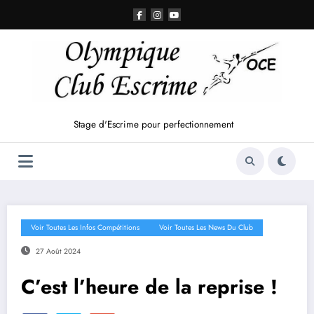
Aller
au
contenu
Stage d'Escrime pour perfectionnement
Voir Toutes Les Infos Compétitions
Voir Toutes Les News Du Club
27 Août 2024
C’est l’heure de la reprise !