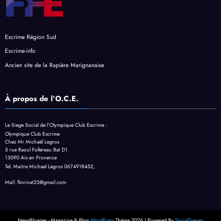
Escrime Région Sud
Escrime-info
Ancien site de la Rapière Marignanaise
À propos de l’O.C.E.
Le Siege Social de l’Olympique Club Escrime :
Olympique Club Escrime
Chez Mr Michaël Legros
5 rue Raoul Follereau Bat D1
13090 Aix en Provence
Tel:
Maitre Michael Legros 0674918452,
Maïl: flovinat25@gmail.com
NewsBlogger - Magazine & Blog
WordPress
Thème 2026 | Powered By
SpiceThemes