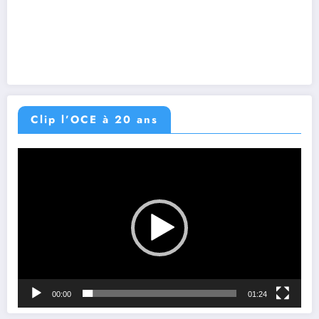
Clip l’OCE à 20 ans
Lecteur
vidéo
00:00
01:24