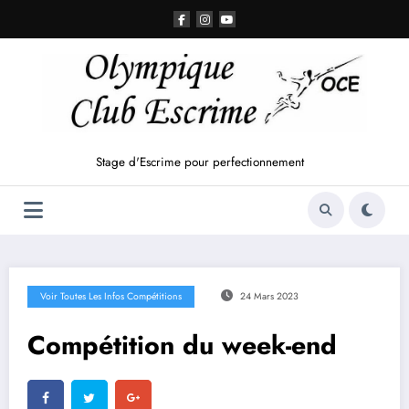
Aller
au
contenu
Stage d'Escrime pour perfectionnement
Voir Toutes Les Infos Compétitions
24 Mars 2023
Compétition du week-end